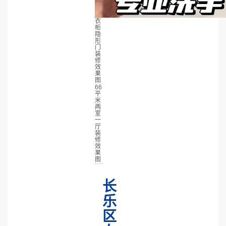
衣
柜
隐
形
门
装
修
效
果
图
66
平
米
两
室
一
厅
装
修
效
果
图
长
乐
区