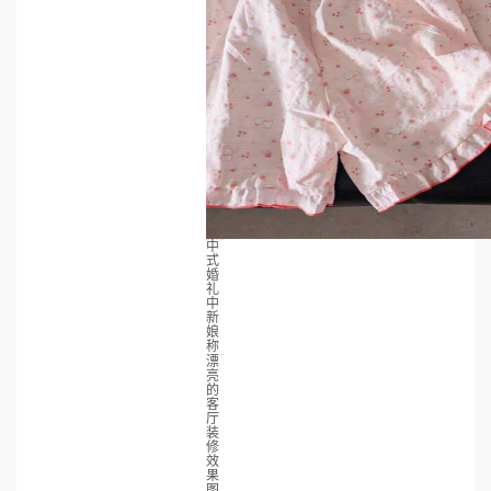
中
式
婚
礼
中
新
娘
称
漂
亮
的
客
厅
装
修
效
果
图