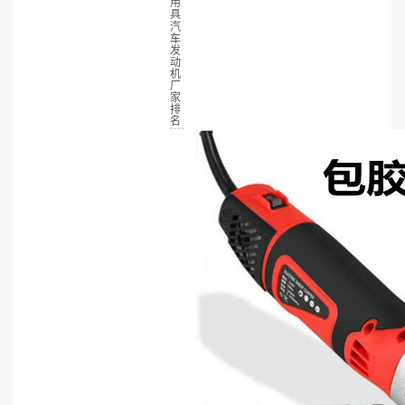
用
具
汽
车
发
动
机
厂
家
排
名