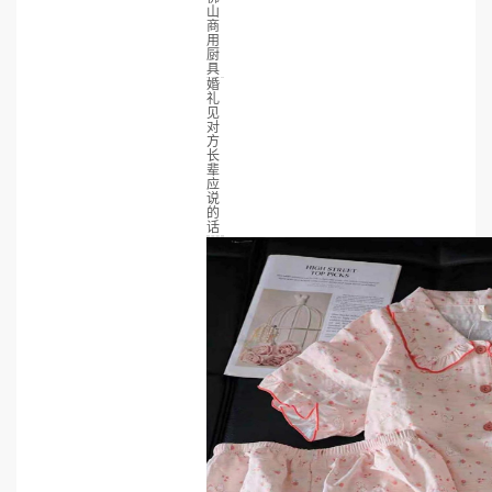
山
商
用
厨
具
婚
礼
见
对
方
长
辈
应
说
的
话