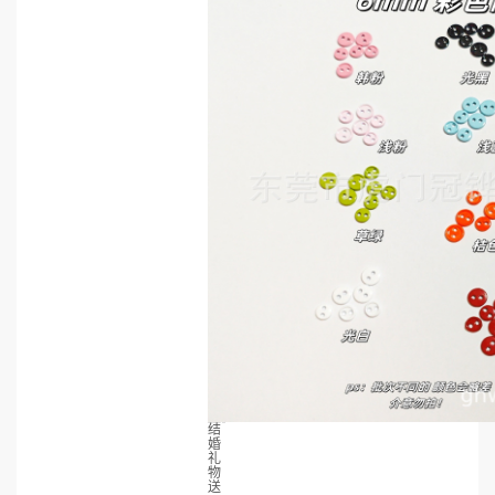
结
婚
礼
物
送