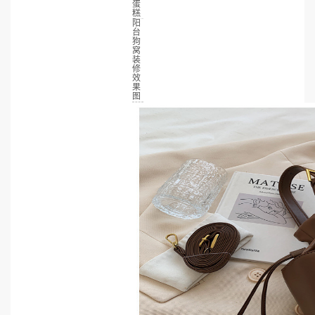
蛋
糕
阳
台
狗
窝
装
修
效
果
图