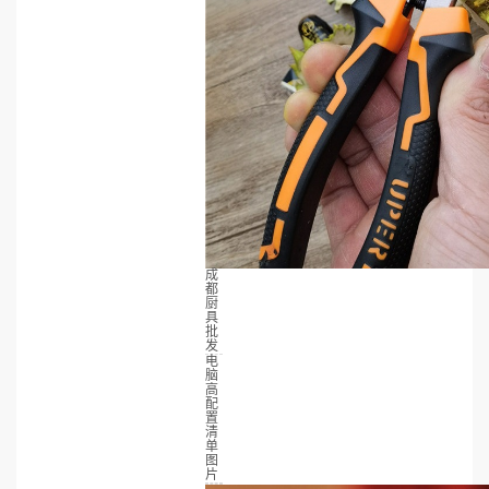
成
都
厨
具
批
发
电
脑
高
配
置
清
单
图
片