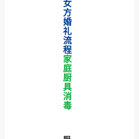
女
方
婚
礼
流
程
家
庭
厨
具
消
毒