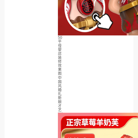
50
平
母
婴
店
装
修
效
果
图
中
国
风
婚
礼
新
娘
才
艺