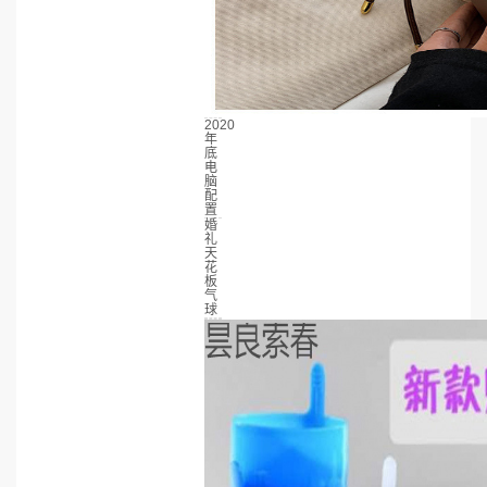
2020
年
底
电
脑
配
置
婚
礼
天
花
板
气
球