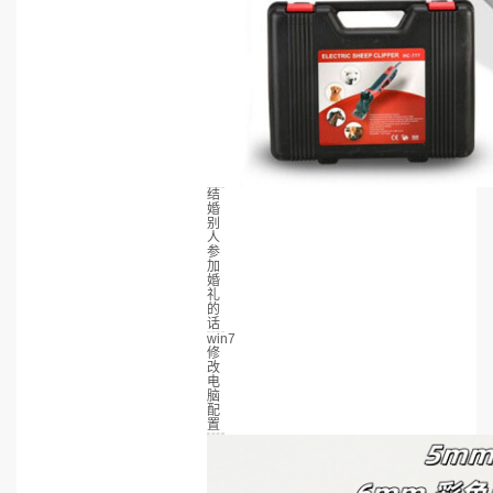
结
婚
别
人
参
加
婚
礼
的
话
win7
修
改
电
脑
配
置